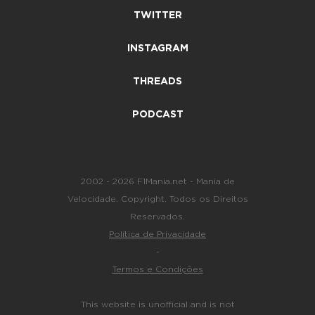
TWITTER
INSTAGRAM
THREADS
PODCAST
2002 - 2026 F1Mania.net - Mania de
Velocidade. Copyright. Todos os Direitos
Reservados.
Política de Privacidade
-
Termos e Condições
This website is unofficial and is not