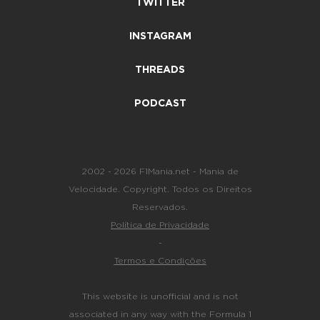
TWITTER
INSTAGRAM
THREADS
PODCAST
2002 - 2026 F1Mania.net - Mania de
Velocidade. Copyright. Todos os Direitos
Reservados.
Política de Privacidade
-
Termos e Condições
This website is unofficial and is not
associated in any way with the Formula 1