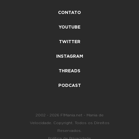
CONTATO
YOUTUBE
TWITTER
INSTAGRAM
THREADS
PODCAST
2002 - 2026 F1Mania.net - Mania de
Velocidade. Copyright. Todos os Direitos
Reservados.
Política de Privacidade