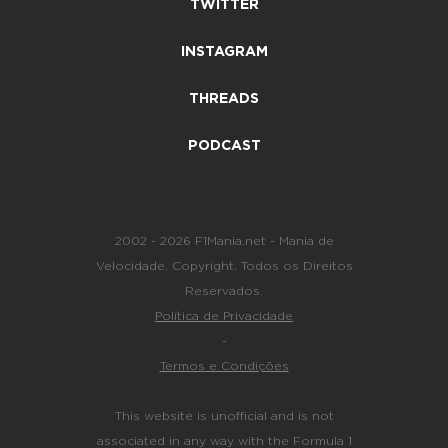
TWITTER
INSTAGRAM
THREADS
PODCAST
2002 - 2026 F1Mania.net - Mania de
Velocidade. Copyright. Todos os Direitos
Reservados.
Política de Privacidade
-
Termos e Condições
This website is unofficial and is not
associated in any way with the Formula 1