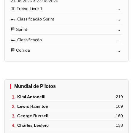
21/08/2026 a 23/08/2026
🏋️‍♂️ Treino Livre 1
...
🏎️ Classificação Sprint
...
🏁 Sprint
...
🏎️ Classificação
...
🏁 Corrida
...
Mundial de Pilotos
1.
Kimi Antonelli
219
2.
Lewis Hamilton
169
3.
George Russell
160
4.
Charles Leclerc
138