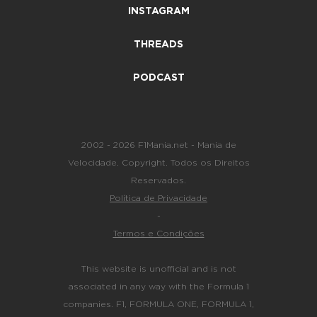
INSTAGRAM
THREADS
PODCAST
2002 - 2026 F1Mania.net - Mania de
Velocidade. Copyright. Todos os Direitos
Reservados.
Política de Privacidade
-
Termos e Condições
This website is unofficial and is not
associated in any way with the Formula 1
companies. F1, FORMULA ONE, FORMULA 1,