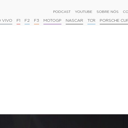
PODCAST
YOUTUBE
SOBRE NÓS
CO
 VIVO
F1
F2
F3
MOTOGP
NASCAR
TCR
PORSCHE CU