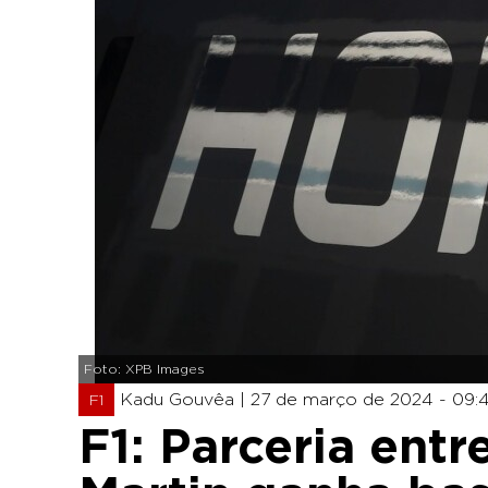
Foto: XPB Images
Kadu Gouvêa |
27 de março de 2024 - 09:
F1
F1: Parceria ent