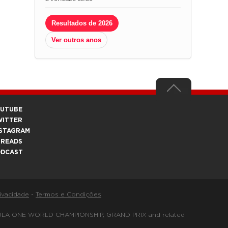
Resultados de 2026
Ver outros anos
OUTUBE
WITTER
STAGRAM
HREADS
ODCAST
rivacidade
-
Termos e Condições
FORMULA ONE WORLD CHAMPIONSHIP, GRAND PRIX and related