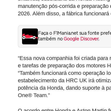
manutenção pós-corrida e preparação 
2026. Além disso, a fábrica funcionará
Faça o F1Mania.net sua fonte pref
também no
Google Discover
.
“Essa nova companhia foi criada para r
e tarefas de preparação dos motores 
“Também funcionará como operação log
estabelecimento da HRC UK irá otimiza
potência da Honda, dando suporte à p
One® Team.”
O acordo entre Honda e Aston Martin f