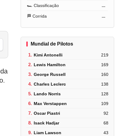
🏎️ Classificação
...
🏁 Corrida
...
Mundial de Pilotos
1.
Kimi Antonelli
219
2.
Lewis Hamilton
169
ida
3.
George Russell
160
o.
4.
Charles Leclerc
138
5.
Lando Norris
128
6.
Max Verstappen
109
7.
Oscar Piastri
92
8.
Isack Hadjar
68
9.
Liam Lawson
43