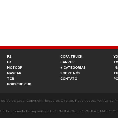
F2
COPA TRUCK
Y
F3
CARROS
T
MOTOGP
+ CATEGORIAS
IN
NASCAR
SOBRE NÓS
T
TCR
CONTATO
P
PORSCHE CUP
a de Velocidade. Copyright. Todos os Direitos Reservados.
Política de P
 way with the Formula 1 companies. F1, FORMULA ONE, FORMULA 1, FIA 