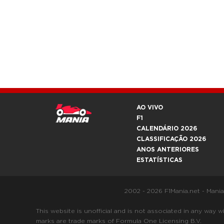
AO VIVO
F1
CALENDÁRIO 2026
CLASSIFICAÇÃO 2026
ANOS ANTERIORES
ESTATÍSTICAS
2002 - 2026 F1Mania.net - Mani
This website is unofficial and is not associated in any
marks are trade marks of Formula One Licensing B.V.