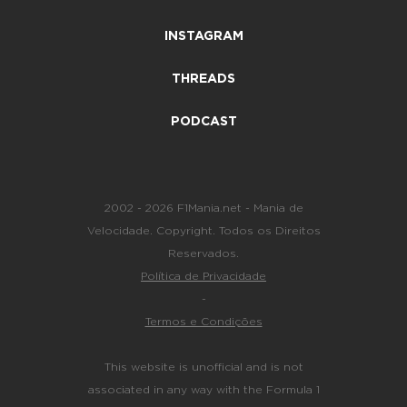
INSTAGRAM
THREADS
PODCAST
2002 - 2026 F1Mania.net - Mania de
Velocidade. Copyright. Todos os Direitos
Reservados.
Política de Privacidade
-
Termos e Condições
This website is unofficial and is not
associated in any way with the Formula 1