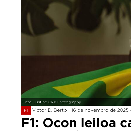
Foto: Justine CRX Photography
Victor D. Berto |
16 de novembro de 2025 -
F1
F1: Ocon leiloa 