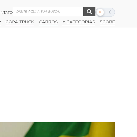
☀
☾
NTATO
Alternar
modo
P
COPA TRUCK
CARROS
+ CATEGORIAS
SCORE
escuro