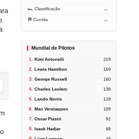
🏎️ Classificação
...
ara
o.
🏁 Corrida
...
a
Mundial de Pilotos
1.
Kimi Antonelli
219
2.
Lewis Hamilton
169
3.
George Russell
160
4.
Charles Leclerc
138
5.
Lando Norris
128
6.
Max Verstappen
109
um
7.
Oscar Piastri
92
8.
Isack Hadjar
68
ão
9.
Liam Lawson
43