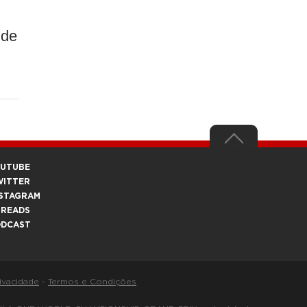
 de
OUTUBE
WITTER
STAGRAM
HREADS
ODCAST
rivacidade
-
Termos e Condições