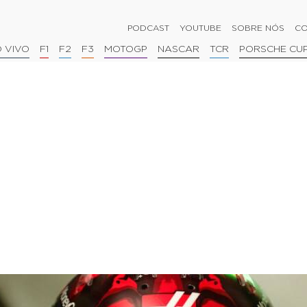
PODCAST
YOUTUBE
SOBRE NÓS
CO
 VIVO
F1
F2
F3
MOTOGP
NASCAR
TCR
PORSCHE CU