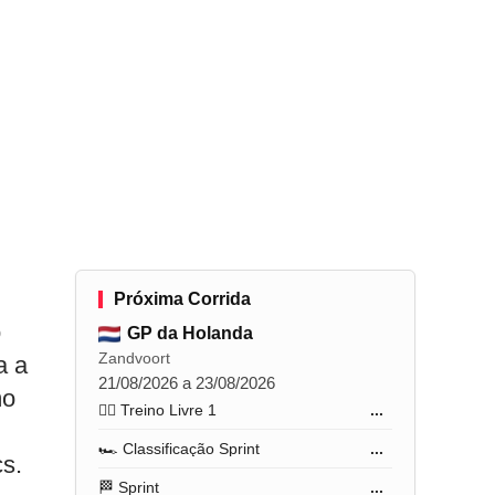
Próxima Corrida
o
GP da Holanda
Zandvoort
a a
21/08/2026 a 23/08/2026
mo
🏋️‍♂️ Treino Livre 1
...
🏎️ Classificação Sprint
...
cs.
🏁 Sprint
...