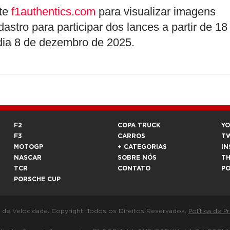
ite
f1authentics.com
para visualizar imagens
astro para participar dos lances a partir de 18
dia 8 de dezembro de 2025.
F2
COPA TRUCK
Y
F3
CARROS
T
MOTOGP
+ CATEGORIAS
IN
NASCAR
SOBRE NÓS
T
TCR
CONTATO
P
PORSCHE CUP
a de Velocidade. Copyright. Todos os Direitos Reservados.
Política de P