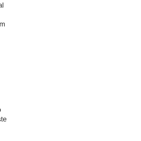
al
em
o
ste