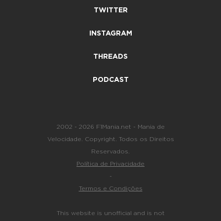
TWITTER
INSTAGRAM
THREADS
PODCAST
2002 - 2026 F1Mania.net - Mania de
Velocidade. Copyright. Todos os Direitos
Reservados.
Política de Privacidade
-
Termos e Condições
This website is unofficial and is not