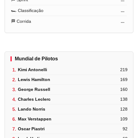
🏎️ Classificação
...
🏁 Corrida
...
Mundial de Pilotos
1.
Kimi Antonelli
219
2.
Lewis Hamilton
169
3.
George Russell
160
4.
Charles Leclerc
138
5.
Lando Norris
128
6.
Max Verstappen
109
7.
Oscar Piastri
92