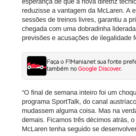
esperança de que a nova diretriz técnic
reduzisse a vantagem da McLaren. A e
sessões de treinos livres, garantiu a pr
chegada com uma dobradinha liderada
previsões e acusações de ilegalidade f
Faça o F1Mania.net sua fonte pref
também no
Google Discover
.
“O final de semana inteiro foi um choq
programa SportTalk, do canal austría
mudassem alguma coisa. Mas na verdad
demais. Ficamos três décimos atrás, 
McLaren tenha seguido se desenvolve