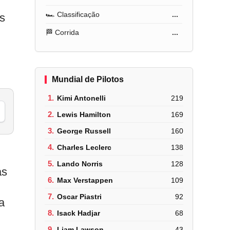
🏎️ Classificação
...
s
🏁 Corrida
...
Mundial de Pilotos
1.
Kimi Antonelli
219
2.
Lewis Hamilton
169
3.
George Russell
160
4.
Charles Leclerc
138
5.
Lando Norris
128
as
6.
Max Verstappen
109
7.
Oscar Piastri
92
a
8.
Isack Hadjar
68
9.
Liam Lawson
43