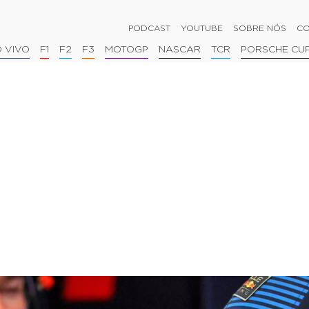
PODCAST
YOUTUBE
SOBRE NÓS
CO
 VIVO
F1
F2
F3
MOTOGP
NASCAR
TCR
PORSCHE CU