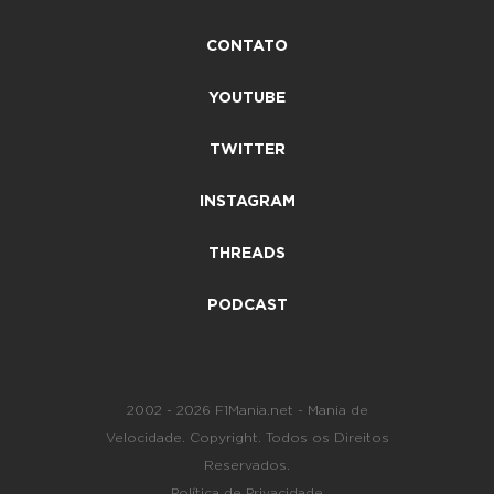
CONTATO
YOUTUBE
TWITTER
INSTAGRAM
THREADS
PODCAST
2002 - 2026 F1Mania.net - Mania de
Velocidade. Copyright. Todos os Direitos
Reservados.
Política de Privacidade