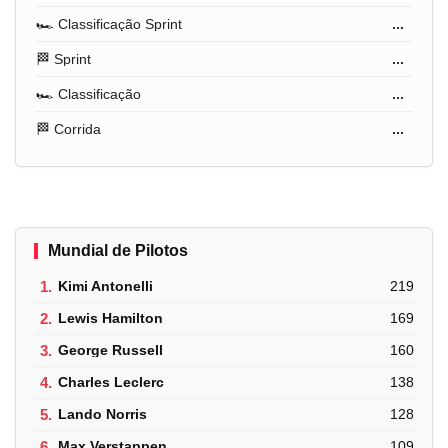
🏎️ Classificação Sprint
...
🏁 Sprint
...
🏎️ Classificação
...
🏁 Corrida
...
Mundial de Pilotos
1.
Kimi Antonelli
219
2.
Lewis Hamilton
169
3.
George Russell
160
4.
Charles Leclerc
138
5.
Lando Norris
128
6.
Max Verstappen
109