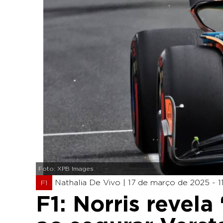
Foto: XPB Images
Nathalia De Vivo |
17 de março de 2025 - 11
F1
F1: Norris revela