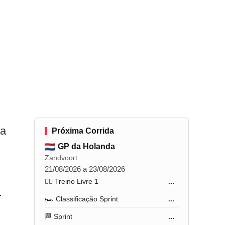
da
Próxima Corrida
GP da Holanda
Zandvoort
21/08/2026 a 23/08/2026
🏋️‍♂️ Treino Livre 1
...
.
🏎️ Classificação Sprint
...
🏁 Sprint
...