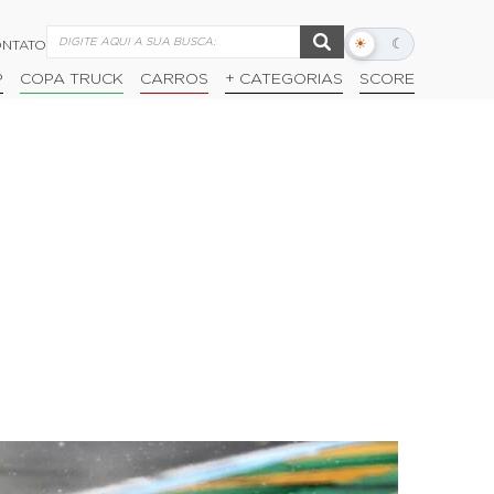
☀
☾
NTATO
Alternar
modo
P
COPA TRUCK
CARROS
+ CATEGORIAS
SCORE
escuro