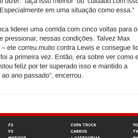
e dizer: ‘faça isso melhor’ ou ‘cuidado com isso
 Especialmente em uma situação como essa.”
ca liderei uma corrida com cinco voltas para o
e pressionar, nessas condições. Talvez Max
– ele correu muito contra Lewis e consegue li
oi a primeira vez. Então, era sobre ver como 
tou feliz por ter superado isso e mantido a
 ao ano passado”, encerrou.
F2
COPA TRUCK
Y
F3
CARROS
T