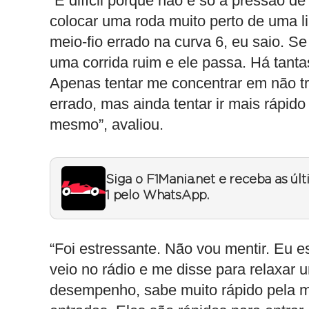
“É difícil porque não é só a pressão de
colocar uma roda muito perto de uma li
meio-fio errado na curva 6, eu saio. S
uma corrida ruim e ele passa. Há tant
Apenas tentar me concentrar em não tra
errado, mas ainda tentar ir mais rápid
mesmo”, avaliou.
Siga o F1Mania.net e receba as úl
1 pelo WhatsApp.
“Foi estressante. Não vou mentir. Eu e
veio no rádio e me disse para relaxar 
desempenho, sabe muito rápido pela m