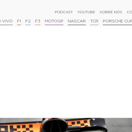
PODCAST
YOUTUBE
SOBRE NÓS
CO
 VIVO
F1
F2
F3
MOTOGP
NASCAR
TCR
PORSCHE CU