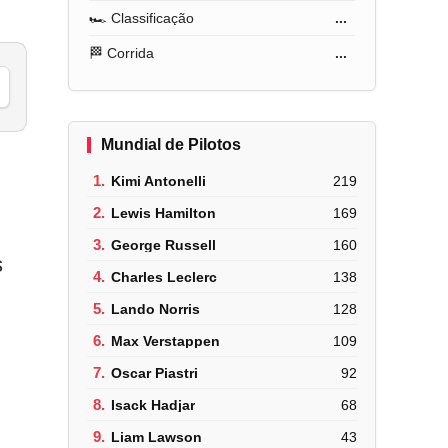
🏎️ Classificação
...
🏁 Corrida
...
Mundial de Pilotos
1.
Kimi Antonelli
219
2.
Lewis Hamilton
169
3.
George Russell
160
s
4.
Charles Leclerc
138
5.
Lando Norris
128
6.
Max Verstappen
109
7.
Oscar Piastri
92
8.
Isack Hadjar
68
9.
Liam Lawson
43