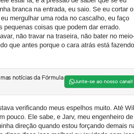
 ele estar lá, é a pressão de saber que se eu
nha branca na entrada, eu saio. Se eu cortar o
e eu mergulhar uma roda no cascalho, eu faço
as pequenas coisas que podem dar errado.
var, não travar na traseira, não bater no meio-
o do que antes porque o cara atrás está fazendo
timas notícias da Fórmula
Junte-se ao nosso canal!
stava verificando meus espelhos muito. Até Wil
um pouco. Ele sabe, e Jarv, meu engenheiro de
inha direção quando estou forçando demais n