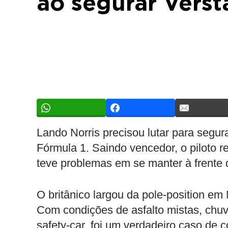
ao segurar Verst
Lando Norris precisou lutar para segur
Fórmula 1. Saindo vencedor, o piloto r
teve problemas em se manter à frente 
O britânico largou da pole-position em
Com condições de asfalto mistas, chuv
safety-car, foi um verdadeiro caso de c