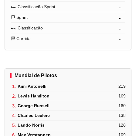
🏎️ Classificação Sprint
...
🏁 Sprint
...
🏎️ Classificação
...
🏁 Corrida
...
Mundial de Pilotos
1.
Kimi Antonelli
219
2.
Lewis Hamilton
169
3.
George Russell
160
4.
Charles Leclerc
138
5.
Lando Norris
128
6.
Max Verstappen
109