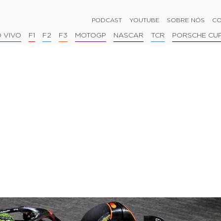
PODCAST
YOUTUBE
SOBRE NÓS
CO
 VIVO
F1
F2
F3
MOTOGP
NASCAR
TCR
PORSCHE CU