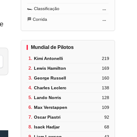
🏎️ Classificação
...
🏁 Corrida
...
de
Mundial de Pilotos
1.
Kimi Antonelli
219
2.
Lewis Hamilton
169
3.
George Russell
160
4.
Charles Leclerc
138
5.
Lando Norris
128
6.
Max Verstappen
109
7.
Oscar Piastri
92
8.
Isack Hadjar
68
9.
Liam Lawson
43