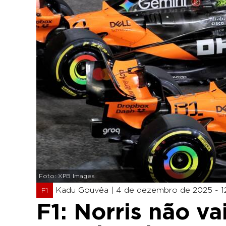
Foto: XPB Images
Kadu Gouvêa |
4 de dezembro de 2025 - 1
F1
F1: Norris não v