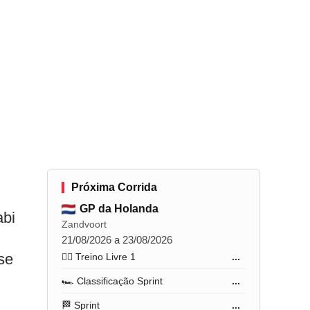
Próxima Corrida
GP da Holanda
abi
Zandvoort
21/08/2026 a 23/08/2026
se
🏋️‍♂️ Treino Livre 1
...
🏎️ Classificação Sprint
...
🏁 Sprint
...