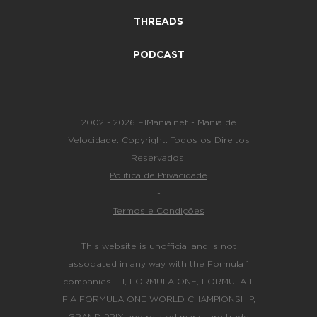
THREADS
PODCAST
2002 - 2026 F1Mania.net - Mania de
Velocidade. Copyright. Todos os Direitos
Reservados.
Política de Privacidade
-
Termos e Condições
This website is unofficial and is not
associated in any way with the Formula 1
companies. F1, FORMULA ONE, FORMULA 1,
FIA FORMULA ONE WORLD CHAMPIONSHIP,
GRAND PRIX and related marks are trade