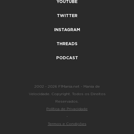
YOUTUBE
TWITTER
INSTAGRAM
THREADS
PODCAST
2002 - 2026 F1Mania.net - Mania de
Velocidade. Copyright. Todos os Direitos
Reservados.
Política de Privacidade
-
Termos e Condições