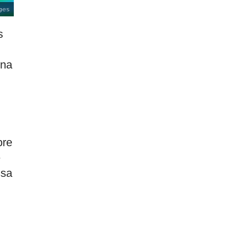
ges
s
 na
bre
e
ssa