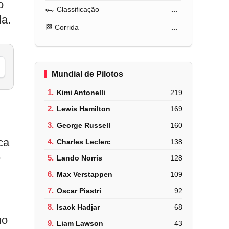
o
🏎️ Classificação
...
la.
🏁 Corrida
...
Mundial de Pilotos
1.
Kimi Antonelli
219
2.
Lewis Hamilton
169
3.
George Russell
160
ca
4.
Charles Leclerc
138
e
5.
Lando Norris
128
6.
Max Verstappen
109
7.
Oscar Piastri
92
8.
Isack Hadjar
68
ho
9.
Liam Lawson
43