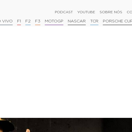
PODCAST
YOUTUBE
SOBRE NÓS
CO
 VIVO
F1
F2
F3
MOTOGP
NASCAR
TCR
PORSCHE CU