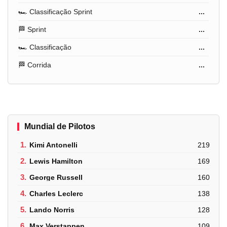
🏎️ Classificação Sprint
...
🏁 Sprint
...
🏎️ Classificação
...
🏁 Corrida
...
Mundial de Pilotos
1.
Kimi Antonelli
219
2.
Lewis Hamilton
169
3.
George Russell
160
4.
Charles Leclerc
138
5.
Lando Norris
128
6.
Max Verstappen
109