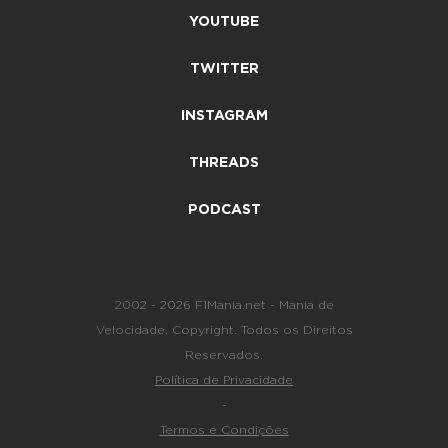
YOUTUBE
TWITTER
INSTAGRAM
THREADS
PODCAST
2002 - 2026 F1Mania.net - Mania de
Velocidade. Copyright. Todos os Direitos
Reservados.
Política de Privacidade
-
Termos e Condições