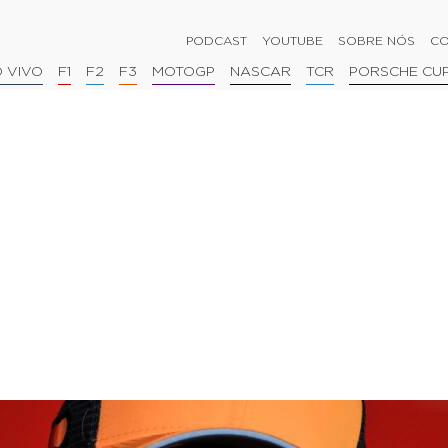
PODCAST
YOUTUBE
SOBRE NÓS
CO
 VIVO
F1
F2
F3
MOTOGP
NASCAR
TCR
PORSCHE CU