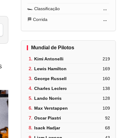
🏎️ Classificação
...
🏁 Corrida
...
Mundial de Pilotos
1.
Kimi Antonelli
219
s
2.
Lewis Hamilton
169
3.
George Russell
160
4.
Charles Leclerc
138
5.
Lando Norris
128
6.
Max Verstappen
109
7.
Oscar Piastri
92
8.
Isack Hadjar
68
9.
Liam Lawson
43