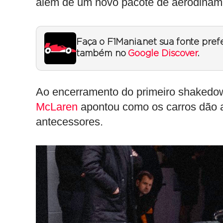
além de um novo pacote de aerodinâmi
Faça o F1Mania.net sua fonte pref
também no
Google Discover
.
Ao encerramento do primeiro shakedow
McLaren
apontou como os carros dão 
antecessores.