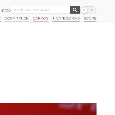
☀
☾
NTATO
Alternar
modo
P
COPA TRUCK
CARROS
+ CATEGORIAS
SCORE
escuro