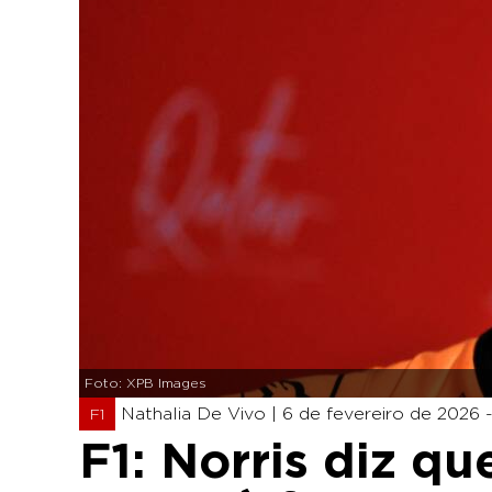
Foto: XPB Images
Nathalia De Vivo |
6 de fevereiro de 2026 
F1
F1: Norris diz q