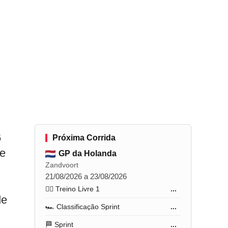
6
Próxima Corrida
de
GP da Holanda
Zandvoort
21/08/2026 a 23/08/2026
🏋️‍♂️ Treino Livre 1
...
de
🏎️ Classificação Sprint
...
🏁 Sprint
...