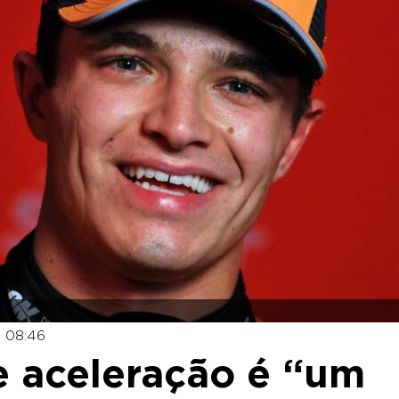
- 08:46
ue aceleração é “um