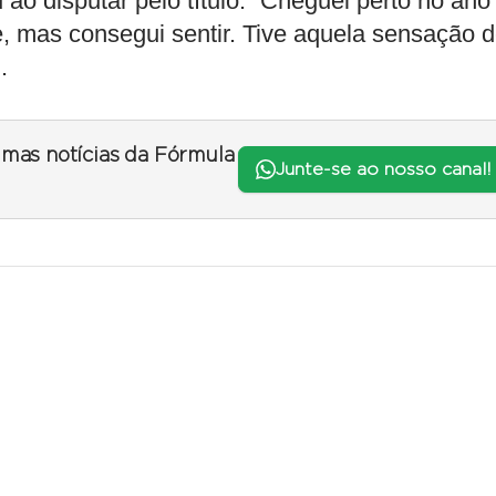
ao disputar pelo título. “Cheguei perto no ano
 mas consegui sentir. Tive aquela sensação d
.
timas notícias da Fórmula
Junte-se ao nosso canal!