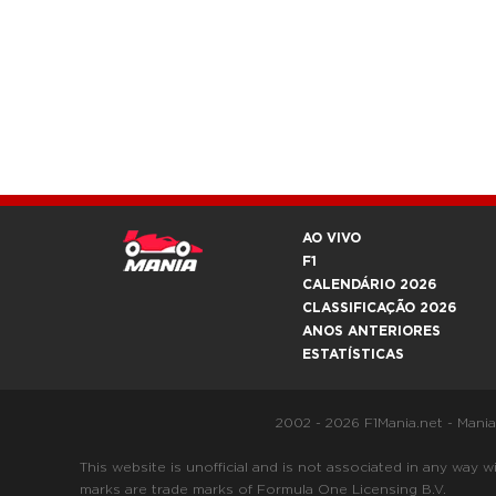
AO VIVO
F1
CALENDÁRIO 2026
CLASSIFICAÇÃO 2026
ANOS ANTERIORES
ESTATÍSTICAS
2002 - 2026 F1Mania.net - Mani
This website is unofficial and is not associated in any
marks are trade marks of Formula One Licensing B.V.