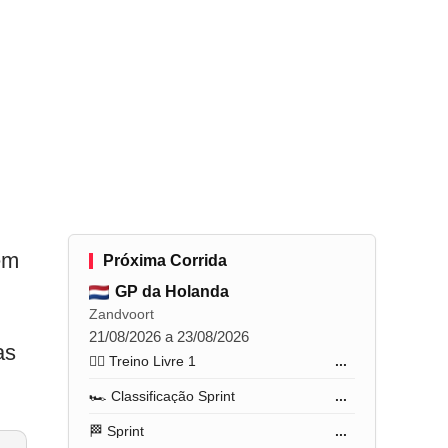
em
Próxima Corrida
GP da Holanda
Zandvoort
21/08/2026 a 23/08/2026
as
🏋️‍♂️ Treino Livre 1
...
🏎️ Classificação Sprint
...
🏁 Sprint
...