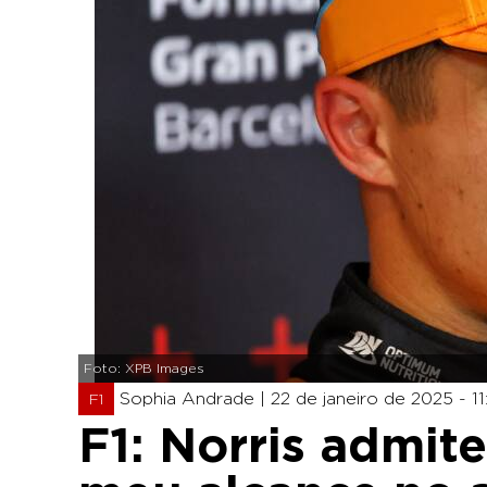
Foto: XPB Images
Sophia Andrade |
22 de janeiro de 2025 - 11
F1
F1: Norris admite