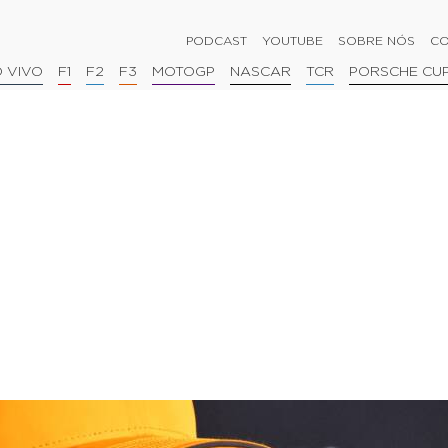
PODCAST
YOUTUBE
SOBRE NÓS
CO
 VIVO
F1
F2
F3
MOTOGP
NASCAR
TCR
PORSCHE CU