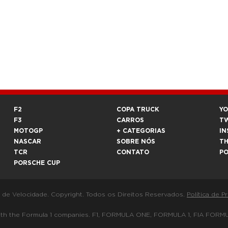
F2
COPA TRUCK
Y
F3
CARROS
T
MOTOGP
+ CATEGORIAS
IN
NASCAR
SOBRE NÓS
T
TCR
CONTATO
P
PORSCHE CUP
a de Velocidade. Copyright. Todos os Direitos Reservados.
Política de P
 way with the Formula 1 companies. F1, FORMULA ONE, FORMULA 1, FIA 