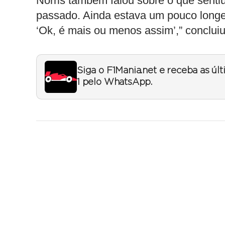
Norris também falou sobre o que sentiu 
passado. Ainda estava um pouco longe,
‘Ok, é mais ou menos assim’,” concluiu
Siga o F1Mania.net e receba as úl
1 pelo WhatsApp.