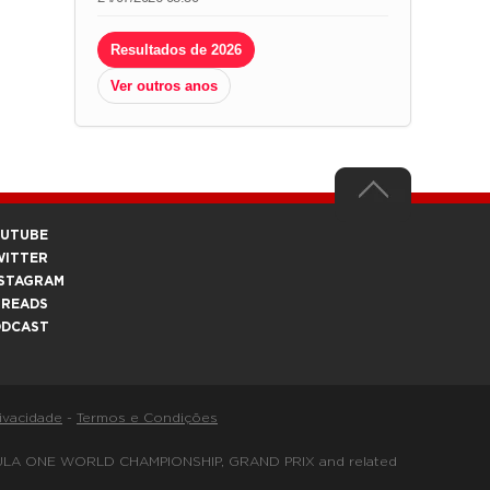
Resultados de 2026
Ver outros anos
OUTUBE
WITTER
STAGRAM
HREADS
ODCAST
rivacidade
-
Termos e Condições
FORMULA ONE WORLD CHAMPIONSHIP, GRAND PRIX and related