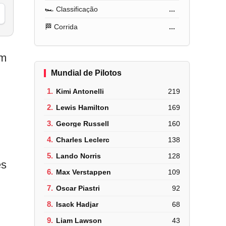
🏎️ Classificação
...
🏁 Corrida
...
em
Mundial de Pilotos
1.
Kimi Antonelli
219
2.
Lewis Hamilton
169
3.
George Russell
160
4.
Charles Leclerc
138
5.
Lando Norris
128
es
6.
Max Verstappen
109
7.
Oscar Piastri
92
8.
Isack Hadjar
68
9.
Liam Lawson
43