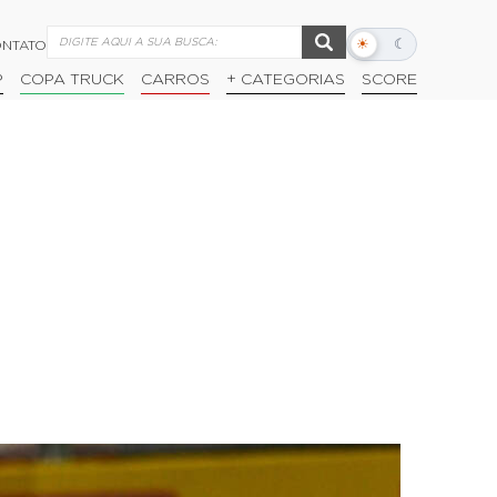
☀
☾
NTATO
Alternar
modo
P
COPA TRUCK
CARROS
+ CATEGORIAS
SCORE
escuro