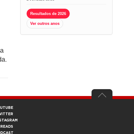
Resultados de 2026
Ver outros anos
 a
da.
OUTUBE
WITTER
STAGRAM
HREADS
ODCAST