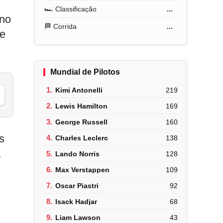
🏎️ Classificação
...
 no
🏁 Corrida
...
de
Mundial de Pilotos
1.
Kimi Antonelli
219
2.
Lewis Hamilton
169
3.
George Russell
160
s
4.
Charles Leclerc
138
a
5.
Lando Norris
128
6.
Max Verstappen
109
7.
Oscar Piastri
92
8.
Isack Hadjar
68
9.
Liam Lawson
43