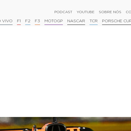
PODCAST
YOUTUBE
SOBRE NÓS
CO
 VIVO
F1
F2
F3
MOTOGP
NASCAR
TCR
PORSCHE CU