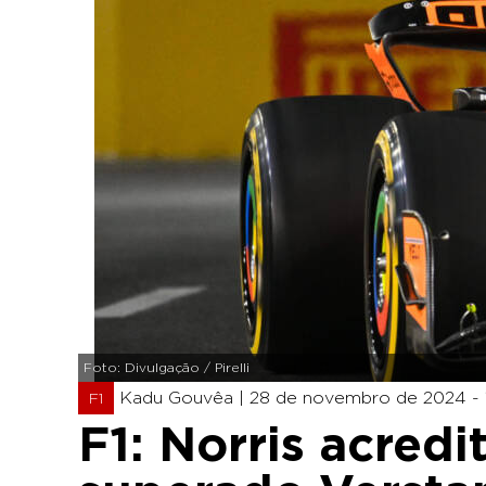
Foto: Divulgação / Pirelli
Kadu Gouvêa |
28 de novembro de 2024 - 
F1
F1: Norris acredi