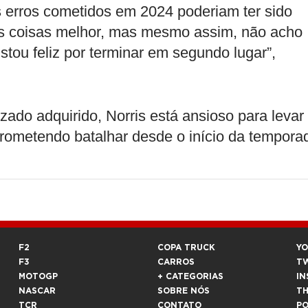
s erros cometidos em 2024 poderiam ter sido
mas coisas melhor, mas mesmo assim, não acho
tou feliz por terminar em segundo lugar”,
ado adquirido, Norris está ansioso para levar
prometendo batalhar desde o início da tempora
F2
COPA TRUCK
Y
F3
CARROS
T
MOTOGP
+ CATEGORIAS
IN
NASCAR
SOBRE NÓS
T
TCR
CONTATO
P