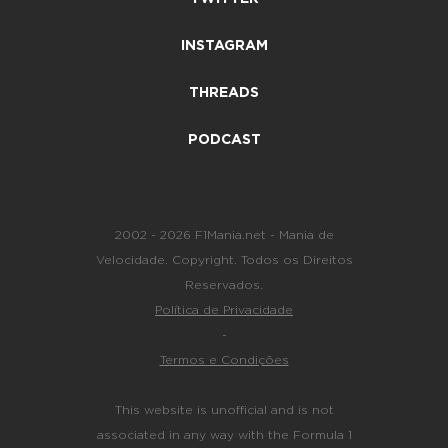
INSTAGRAM
THREADS
PODCAST
2002 - 2026 F1Mania.net - Mania de
Velocidade. Copyright. Todos os Direitos
Reservados.
Política de Privacidade
-
Termos e Condições
This website is unofficial and is not
associated in any way with the Formula 1