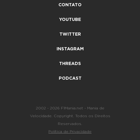
CONTATO
YOUTUBE
TWITTER
INSTAGRAM
THREADS
PODCAST
2002 - 2026 F1Mania.net - Mania de
Velocidade. Copyright. Todos os Direitos
Reservados.
Política de Privacidade
-