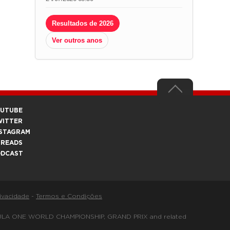
Resultados de 2026
Ver outros anos
OUTUBE
WITTER
STAGRAM
HREADS
ODCAST
rivacidade
-
Termos e Condições
FORMULA ONE WORLD CHAMPIONSHIP, GRAND PRIX and related