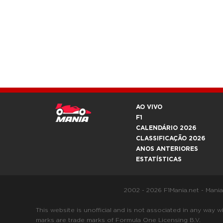
AO VIVO
F1
CALENDÁRIO 2026
CLASSIFICAÇÃO 2026
ANOS ANTERIORES
ESTATÍSTICAS
2002 - 2026 F1Mania.net - Mani
This website is unofficial and is not associated in any
marks are trade marks of Formula One Licensing B.V.