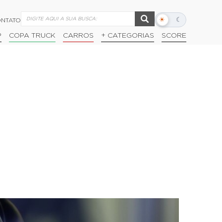
☀
☾
NTATO
Alternar
modo
P
COPA TRUCK
CARROS
+ CATEGORIAS
SCORE
escuro