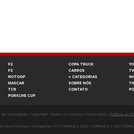
F2
COPA TRUCK
Y
F3
CARROS
T
MOTOGP
+ CATEGORIAS
IN
NASCAR
SOBRE NÓS
T
TCR
CONTATO
P
PORSCHE CUP
a de Velocidade. Copyright. Todos os Direitos Reservados.
Política de P
 way with the Formula 1 companies. F1, FORMULA ONE, FORMULA 1, FIA 