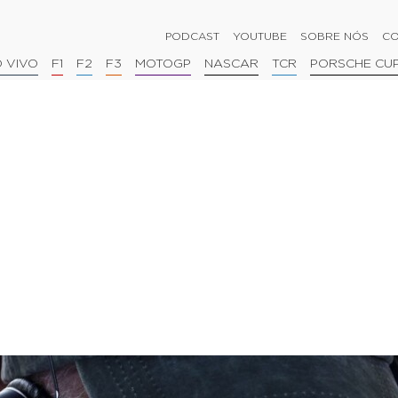
PODCAST
YOUTUBE
SOBRE NÓS
CO
 VIVO
F1
F2
F3
MOTOGP
NASCAR
TCR
PORSCHE CU