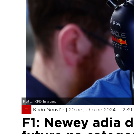
Foto: XPB Images
Kadu Gouvêa |
20 de julho de 2024 - 12:39
F1
F1: Newey adia d