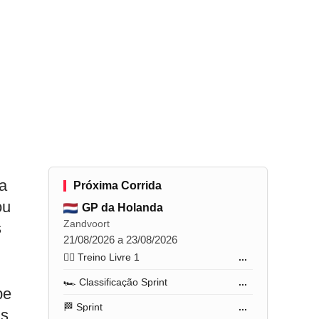
a
Próxima Corrida
ou
GP da Holanda
Zandvoort
s
21/08/2026 a 23/08/2026
🏋️‍♂️ Treino Livre 1
...
🏎️ Classificação Sprint
...
pe
🏁 Sprint
...
ms