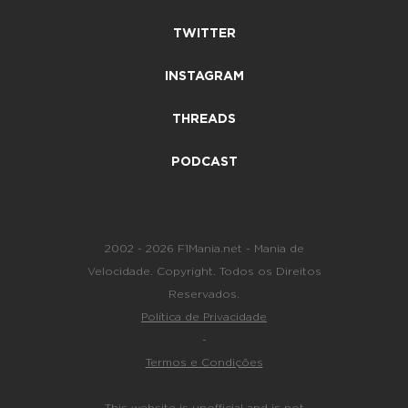
TWITTER
INSTAGRAM
THREADS
PODCAST
2002 - 2026 F1Mania.net - Mania de
Velocidade. Copyright. Todos os Direitos
Reservados.
Política de Privacidade
-
Termos e Condições
This website is unofficial and is not