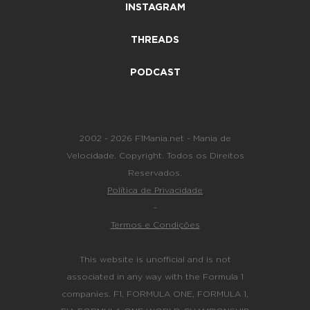
INSTAGRAM
THREADS
PODCAST
2002 - 2026 F1Mania.net - Mania de
Velocidade. Copyright. Todos os Direitos
Reservados.
Política de Privacidade
-
Termos e Condições
This website is unofficial and is not
associated in any way with the Formula 1
companies. F1, FORMULA ONE, FORMULA 1,