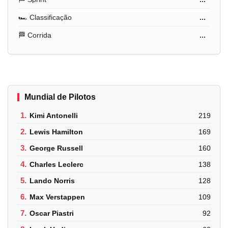
🏎️ Classificação
...
🏁 Corrida
...
Mundial de Pilotos
1.
Kimi Antonelli
219
2.
Lewis Hamilton
169
3.
George Russell
160
4.
Charles Leclerc
138
5.
Lando Norris
128
6.
Max Verstappen
109
7.
Oscar Piastri
92