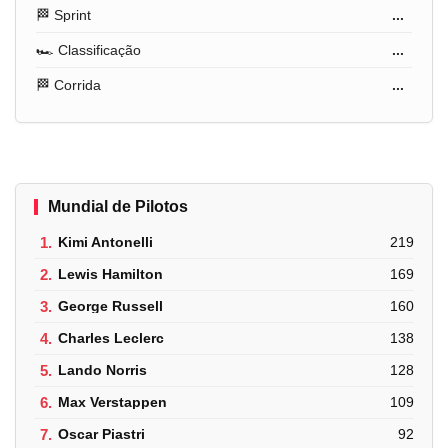
🏁 Sprint
...
🏎️ Classificação
...
🏁 Corrida
...
Mundial de Pilotos
1.
Kimi Antonelli
219
2.
Lewis Hamilton
169
3.
George Russell
160
4.
Charles Leclerc
138
5.
Lando Norris
128
6.
Max Verstappen
109
7.
Oscar Piastri
92