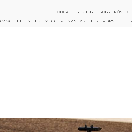
PODCAST
YOUTUBE
SOBRE NÓS
CO
 VIVO
F1
F2
F3
MOTOGP
NASCAR
TCR
PORSCHE CU