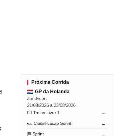
Próxima Corrida
s
GP da Holanda
Zandvoort
21/08/2026 a 23/08/2026
🏋️‍♂️ Treino Livre 1
...
🏎️ Classificação Sprint
...
s
🏁 Sprint
...