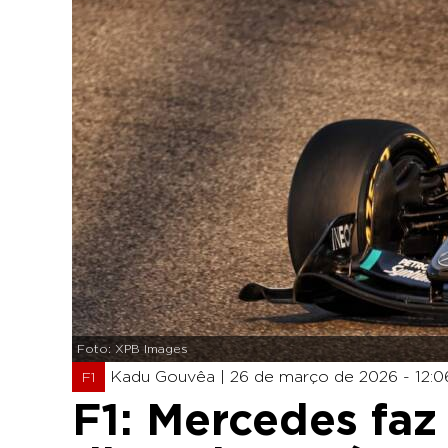
Foto: XPB Images
Kadu Gouvêa |
26 de março de 2026 - 12:0
F1
F1: Mercedes faz