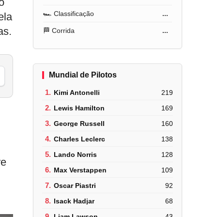
o
🏎️ Classificação
...
ela
as.
🏁 Corrida
...
Mundial de Pilotos
1.
Kimi Antonelli
219
2.
Lewis Hamilton
169
3.
George Russell
160
4.
Charles Leclerc
138
5.
Lando Norris
128
re
6.
Max Verstappen
109
7.
Oscar Piastri
92
8.
Isack Hadjar
68
9.
Liam Lawson
43