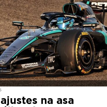
6
 ajustes na asa