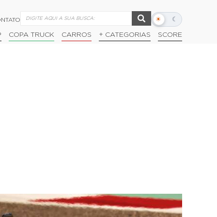
☀
☾
NTATO
Alternar
modo
P
COPA TRUCK
CARROS
+ CATEGORIAS
SCORE
escuro