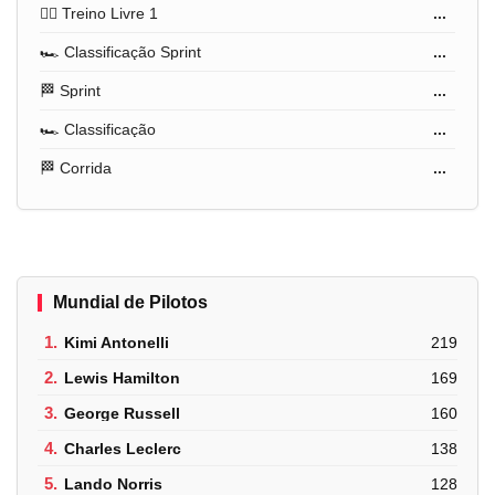
🏋️‍♂️ Treino Livre 1
...
🏎️ Classificação Sprint
...
🏁 Sprint
...
🏎️ Classificação
...
🏁 Corrida
...
Mundial de Pilotos
1.
Kimi Antonelli
219
2.
Lewis Hamilton
169
3.
George Russell
160
4.
Charles Leclerc
138
5.
Lando Norris
128