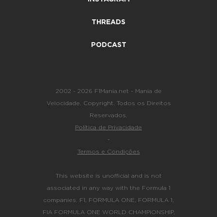
THREADS
PODCAST
2002 - 2026 F1Mania.net - Mania de
Velocidade. Copyright. Todos os Direitos
Reservados.
Política de Privacidade
-
Termos e Condições
This website is unofficial and is not
associated in any way with the Formula 1
companies. F1, FORMULA ONE, FORMULA 1,
FIA FORMULA ONE WORLD CHAMPIONSHIP,