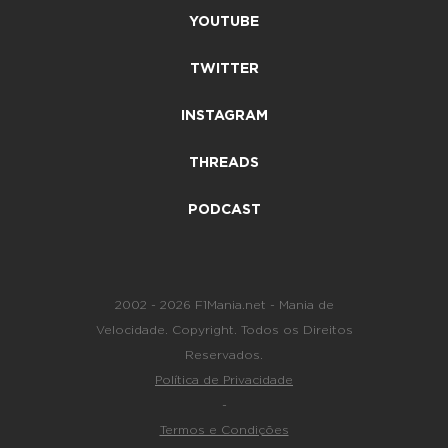
YOUTUBE
TWITTER
INSTAGRAM
THREADS
PODCAST
2002 - 2026 F1Mania.net - Mania de
Velocidade. Copyright. Todos os Direitos
Reservados.
Política de Privacidade
-
Termos e Condições