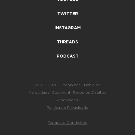
TWITTER
INSTAGRAM
THREADS
PODCAST
2002 - 2026 F1Mania.net - Mania de
Velocidade. Copyright. Todos os Direitos
Reservados.
Política de Privacidade
-
Termos e Condições