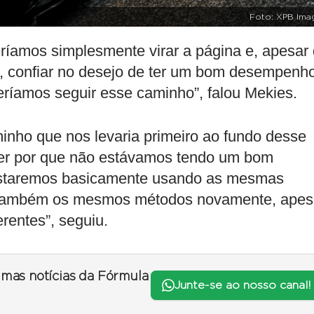
Foto: XPB Ima
ríamos simplesmente virar a página e, apesar
e, confiar no desejo de ter um bom desempenh
ríamos seguir esse caminho”, falou Mekies.
inho que nos levaria primeiro ao fundo desse
der por que não estávamos tendo um bom
estaremos basicamente usando as mesmas
 também os mesmos métodos novamente, apes
rentes”, seguiu.
timas notícias da Fórmula
Junte-se ao nosso canal!