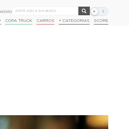
☀
☾
NTATO
Alternar
modo
P
COPA TRUCK
CARROS
+ CATEGORIAS
SCORE
escuro