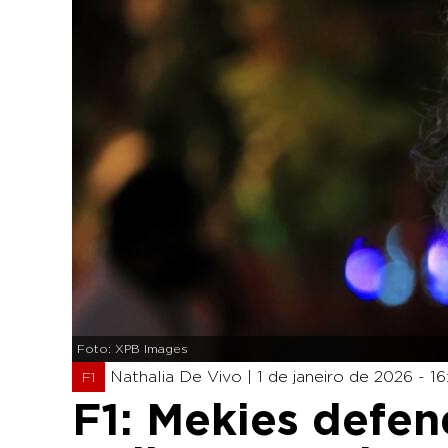
Foto: XPB Images
Nathalia De Vivo |
1 de janeiro de 2026 - 16
F1
F1: Mekies defe