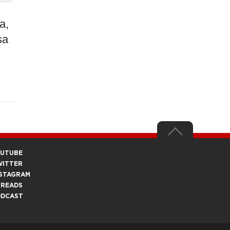
a,
sa
OUTUBE
WITTER
STAGRAM
HREADS
ODCAST