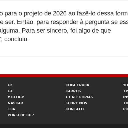
 para o projeto de 2026 ao fazê-lo dessa form
 ser. Então, para responder à pergunta se es
alguma. Para ser sincero, foi algo de que
, concluiu.
F2
COPA TRUCK
Y
F3
CARROS
T
MOTOGP
+ CATEGORIAS
IN
NASCAR
SOBRE NÓS
T
TCR
CONTATO
P
PORSCHE CUP