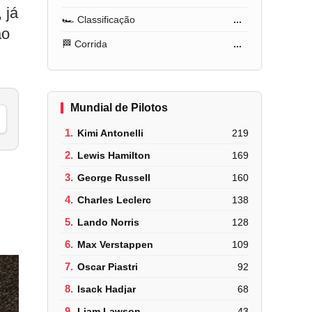
 já
🏎️ Classificação
...
ão
🏁 Corrida
...
Mundial de Pilotos
1.
Kimi Antonelli
219
2.
Lewis Hamilton
169
3.
George Russell
160
4.
Charles Leclerc
138
5.
Lando Norris
128
6.
Max Verstappen
109
7.
Oscar Piastri
92
8.
Isack Hadjar
68
9.
Liam Lawson
43