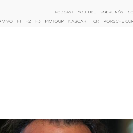
PODCAST
YOUTUBE
SOBRE NÓS
CO
 VIVO
F1
F2
F3
MOTOGP
NASCAR
TCR
PORSCHE CU