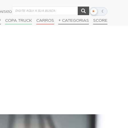
☀
☾
NTATO
Alternar
modo
P
COPA TRUCK
CARROS
+ CATEGORIAS
SCORE
escuro