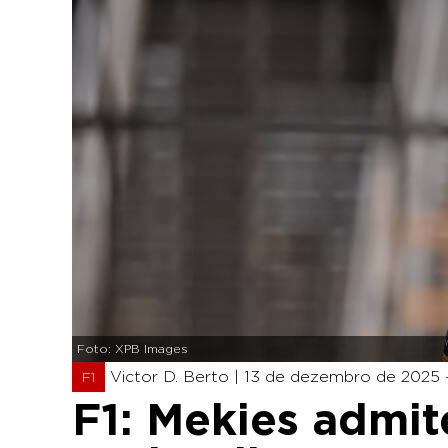
Foto: XPB Images
Victor D. Berto |
13 de dezembro de 2025 -
F1
F1: Mekies admit