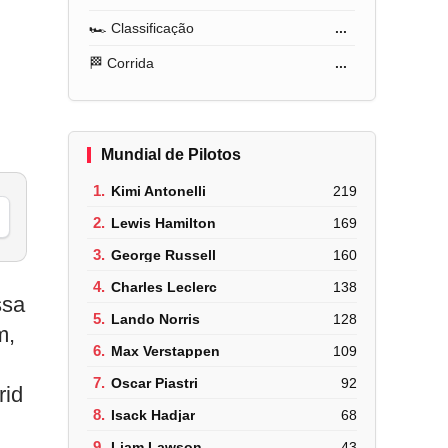
🏎️ Classificação
...
🏁 Corrida
...
Mundial de Pilotos
1.
Kimi Antonelli
219
2.
Lewis Hamilton
169
3.
George Russell
160
4.
Charles Leclerc
138
ssa
5.
Lando Norris
128
m,
6.
Max Verstappen
109
7.
Oscar Piastri
92
rid
8.
Isack Hadjar
68
9.
Liam Lawson
43