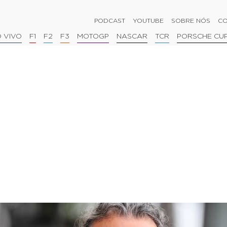
PODCAST
YOUTUBE
SOBRE NÓS
CO
 VIVO
F1
F2
F3
MOTOGP
NASCAR
TCR
PORSCHE CU