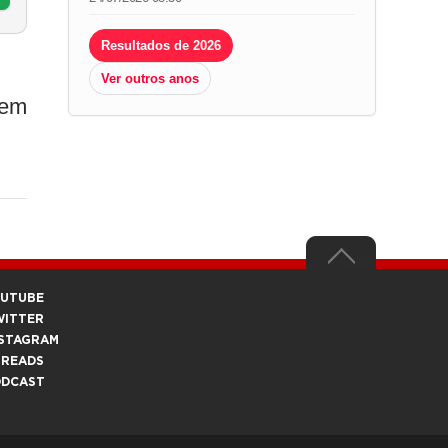
Resultados de 2026
Ver outros anos
uem
OUTUBE
WITTER
STAGRAM
HREADS
ODCAST