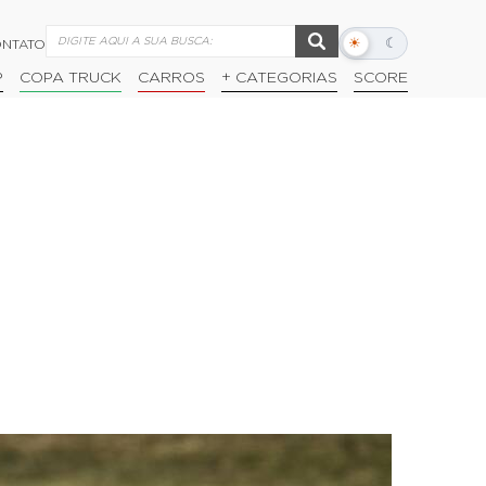
☀
☾
NTATO
Alternar
modo
P
COPA TRUCK
CARROS
+ CATEGORIAS
SCORE
escuro