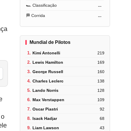
🏎️ Classificação
...
🏁 Corrida
...
nça
Mundial de Pilotos
1.
Kimi Antonelli
219
2.
Lewis Hamilton
169
3.
George Russell
160
4.
Charles Leclerc
138
5.
Lando Norris
128
e
6.
Max Verstappen
109
7.
Oscar Piastri
92
 o
8.
Isack Hadjar
68
ele
9.
Liam Lawson
43