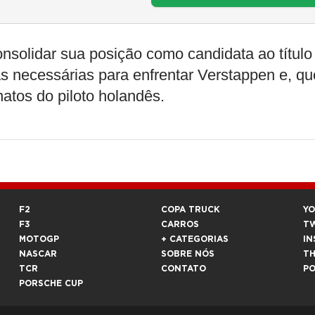
solidar sua posição como candidata ao título
s necessárias para enfrentar Verstappen e, q
atos do piloto holandês.
F2
COPA TRUCK
Y
F3
CARROS
T
MOTOGP
+ CATEGORIAS
IN
NASCAR
SOBRE NÓS
T
TCR
CONTATO
P
PORSCHE CUP