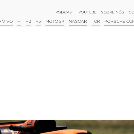
PODCAST
YOUTUBE
SOBRE NÓS
CO
 VIVO
F1
F2
F3
MOTOGP
NASCAR
TCR
PORSCHE CU