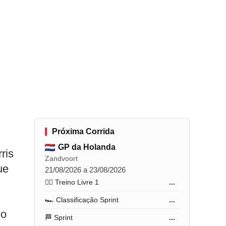
Próxima Corrida
GP da Holanda
ris
Zandvoort
ue
21/08/2026 a 23/08/2026
🏋️‍♂️ Treino Livre 1
...
🏎️ Classificação Sprint
...
do
🏁 Sprint
...