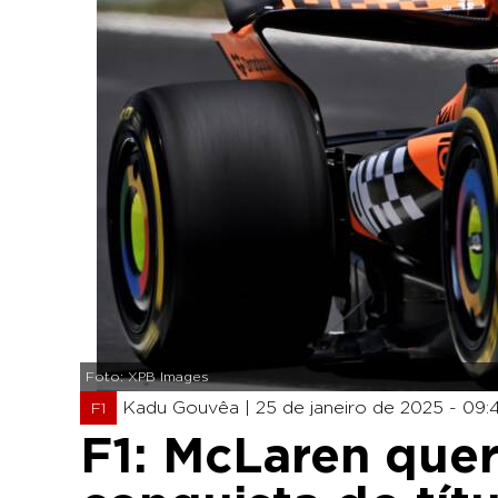
Foto: XPB Images
Kadu Gouvêa |
25 de janeiro de 2025 - 09:
F1
F1: McLaren quer