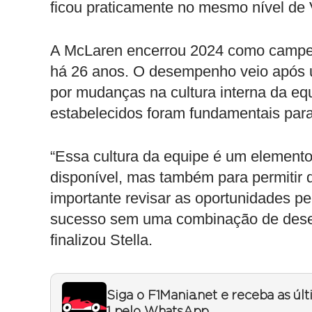
ficou praticamente no mesmo nível de
A McLaren encerrou 2024 como campeã 
há 26 anos. O desempenho veio após 
por mudanças na cultura interna da equ
estabelecidos foram fundamentais para
“Essa cultura da equipe é um element
disponível, mas também para permitir q
importante revisar as oportunidades per
sucesso sem uma combinação de desem
finalizou Stella.
Siga o F1Mania.net e receba as úl