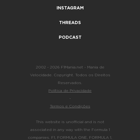
INSTAGRAM
THREADS
PODCAST
2002 - 2026 F1Mania.net - Mania de
Velocidade. Copyright. Todos os Direitos
Reservados.
Política de Privacidade
-
Termos e Condições
This website is unofficial and is not
associated in any way with the Formula 1
companies. F1, FORMULA ONE, FORMULA 1,