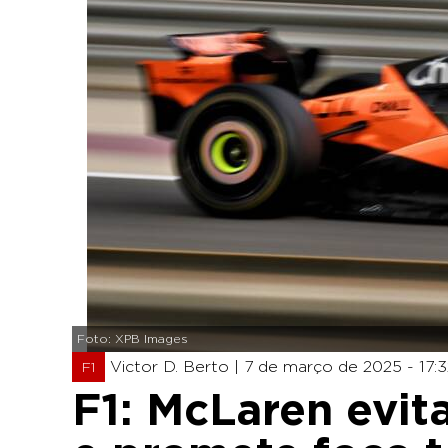
Foto: XPB Images
Victor D. Berto |
7 de março de 2025 - 17:3
F1
F1: McLaren evit