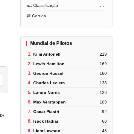
🏎️ Classificação
...
🏁 Corrida
...
Mundial de Pilotos
1.
Kimi Antonelli
219
2.
Lewis Hamilton
169
3.
George Russell
160
4.
Charles Leclerc
138
5.
Lando Norris
128
6.
Max Verstappen
109
7.
Oscar Piastri
92
os
8.
Isack Hadjar
68
9.
Liam Lawson
43