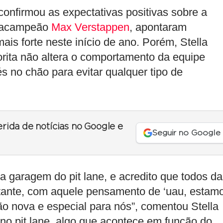
confirmou as expectativas positivas sobre a
etracampeão
Max Verstappen
, apontaram
ais forte neste início de ano. Porém, Stella
orita não altera o comportamento da equipe
s no chão para evitar qualquer tipo de
erida de notícias no Google e
Seguir no Google
ra garagem do pit lane, e acredito que todos da
stante, com aquele pensamento de ‘uau, estam
o nova e especial para nós”, comentou Stella
 no pit lane, algo que acontece em função do