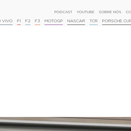
PODCAST
YOUTUBE
SOBRE NÓS
CO
 VIVO
F1
F2
F3
MOTOGP
NASCAR
TCR
PORSCHE CU