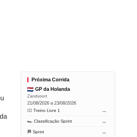
Próxima Corrida
GP da Holanda
Zandvoort
ou
21/08/2026 a 23/08/2026
🏋️‍♂️ Treino Livre 1
...
uda
🏎️ Classificação Sprint
...
🏁 Sprint
...