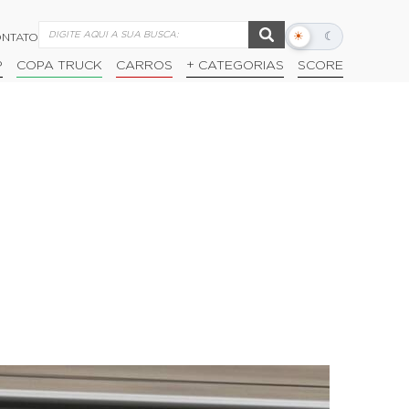
☀
☾
NTATO
Alternar
modo
P
COPA TRUCK
CARROS
+ CATEGORIAS
SCORE
escuro