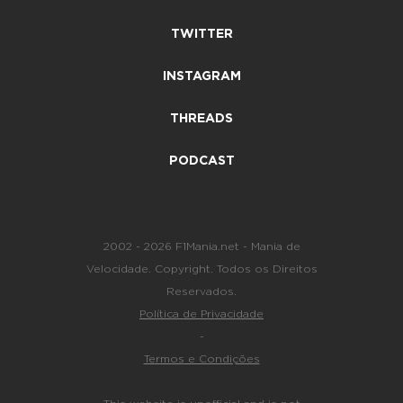
TWITTER
INSTAGRAM
THREADS
PODCAST
2002 - 2026 F1Mania.net - Mania de
Velocidade. Copyright. Todos os Direitos
Reservados.
Política de Privacidade
-
Termos e Condições