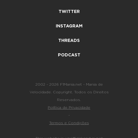
TWITTER
INSTAGRAM
THREADS
PODCAST
2002 - 2026 F1Mania.net - Mania de
Velocidade. Copyright. Todos os Direitos
Reservados.
Política de Privacidade
-
Termos e Condições