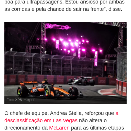
boa para ultrapassagens. Estou ansioso por ambas
as corridas e pela chance de sair na frente”, disse.
Foto: XPB Images
O chefe de equipe, Andrea Stella, reforçou que
a
desclassificação em Las Vegas
não altera o
direcionamento da
McLaren
para as últimas etapas