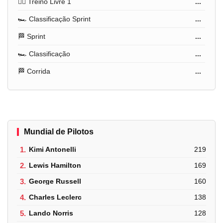
🏋️‍♂️ Treino Livre 1
...
🏎️ Classificação Sprint
...
🏁 Sprint
...
🏎️ Classificação
...
🏁 Corrida
...
Mundial de Pilotos
1.
Kimi Antonelli
219
2.
Lewis Hamilton
169
3.
George Russell
160
4.
Charles Leclerc
138
5.
Lando Norris
128