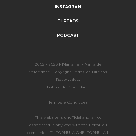
INSTAGRAM
THREADS
PODCAST
2002 - 2026 F1Mania.net - Mania de
Velocidade. Copyright. Todos os Direitos
Reservados.
Política de Privacidade
-
Termos e Condições
This website is unofficial and is not
associated in any way with the Formula 1
companies. F1, FORMULA ONE, FORMULA 1,