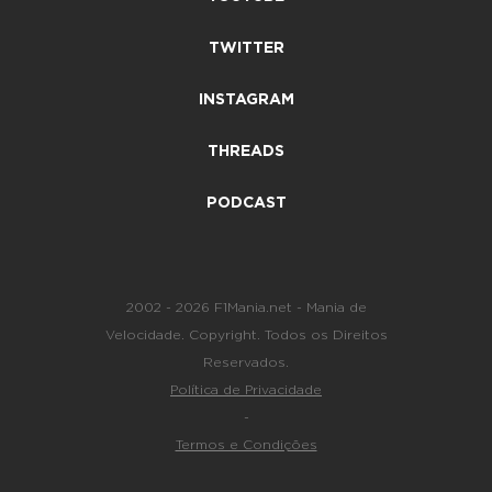
TWITTER
INSTAGRAM
THREADS
PODCAST
2002 - 2026 F1Mania.net - Mania de
Velocidade. Copyright. Todos os Direitos
Reservados.
Política de Privacidade
-
Termos e Condições