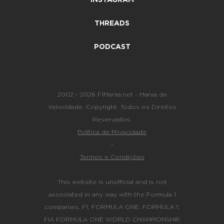
THREADS
PODCAST
2002 - 2026 F1Mania.net - Mania de
Velocidade. Copyright. Todos os Direitos
Reservados.
Política de Privacidade
-
Termos e Condições
This website is unofficial and is not
associated in any way with the Formula 1
companies. F1, FORMULA ONE, FORMULA 1,
FIA FORMULA ONE WORLD CHAMPIONSHIP,