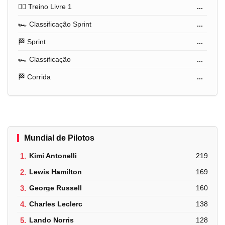
🏋️‍♂️ Treino Livre 1
...
🏎️ Classificação Sprint
...
🏁 Sprint
...
🏎️ Classificação
...
🏁 Corrida
...
Mundial de Pilotos
1.
Kimi Antonelli
219
2.
Lewis Hamilton
169
3.
George Russell
160
4.
Charles Leclerc
138
5.
Lando Norris
128