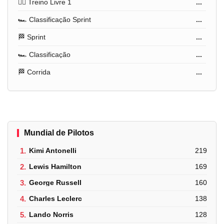
🏋️‍♂️ Treino Livre 1
...
🏎️ Classificação Sprint
...
🏁 Sprint
...
🏎️ Classificação
...
🏁 Corrida
...
Mundial de Pilotos
1.
Kimi Antonelli
219
2.
Lewis Hamilton
169
3.
George Russell
160
4.
Charles Leclerc
138
5.
Lando Norris
128