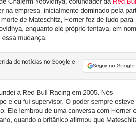
de Chalerm Yoovidhya, cofundador da
Red Bul
r na empresa, inicialmente dominado pela par
 morte de Mateschitz, Horner fez de tudo para
ovidhya, enquanto ele próprio tentava, em no
ir essa mudança.
erida de notícias no Google e
Seguir no Google
 fundei a Red Bull Racing em 2005. Nós
 e eu fui supervisor. O poder sempre esteve
rko. Ele lembrou de uma conversa com Horner 
ano, quando o britânico afirmou que Mateschit