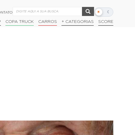
☀
☾
NTATO
Alternar
modo
P
COPA TRUCK
CARROS
+ CATEGORIAS
SCORE
escuro