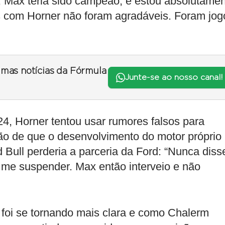
s, Max teria sido campeão, e estou absolutame
s com Horner não foram agradáveis. Foram jog
timas notícias da Fórmula
Junte-se ao nosso canal!
4, Horner tentou usar rumores falsos para
ão de que o desenvolvimento do motor próprio
Bull perderia a parceria da Ford: “Nunca diss
a me suspender. Max então interveio e não
foi se tornando mais clara e como Chalerm