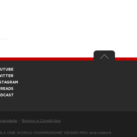
OUTUBE
WITTER
STAGRAM
HREADS
ODCAST
rivacidade
-
Termos e Condições
FORMULA ONE WORLD CHAMPIONSHIP, GRAND PRIX and related