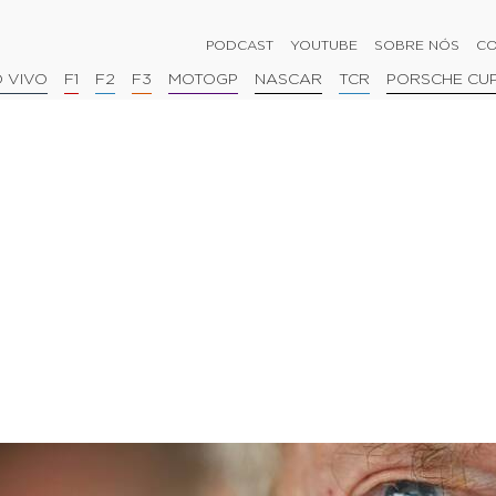
PODCAST
YOUTUBE
SOBRE NÓS
CO
 VIVO
F1
F2
F3
MOTOGP
NASCAR
TCR
PORSCHE CU