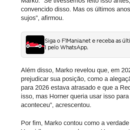
Marko. “Se tivéssemos feito isso ante
convencido disso. Mas os últimos ano
sujos”, afirmou.
Siga o F1Mania.net e receba as úl
1 pelo WhatsApp.
Além disso, Marko revelou que, em 202
prejudicar sua posição, como a alegaç
para 2026 estava atrasado e que a Red 
isso, mas Horner queria usar isso par
aconteceu”, acrescentou.
Por fim, Marko contou como a verdade 