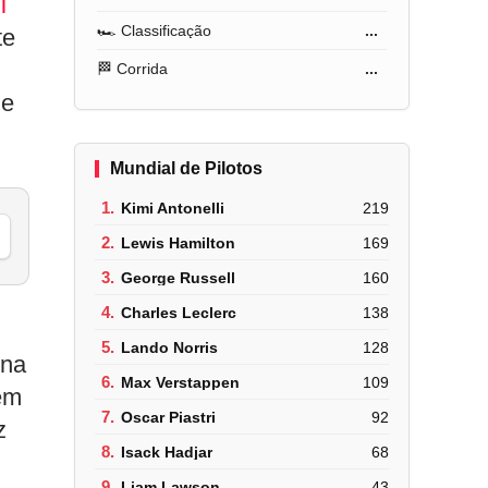
l
🏎️ Classificação
...
te
🏁 Corrida
...
me
Mundial de Pilotos
1.
Kimi Antonelli
219
2.
Lewis Hamilton
169
3.
George Russell
160
4.
Charles Leclerc
138
5.
Lando Norris
128
 na
6.
Max Verstappen
109
em
7.
Oscar Piastri
92
z
8.
Isack Hadjar
68
9.
Liam Lawson
43