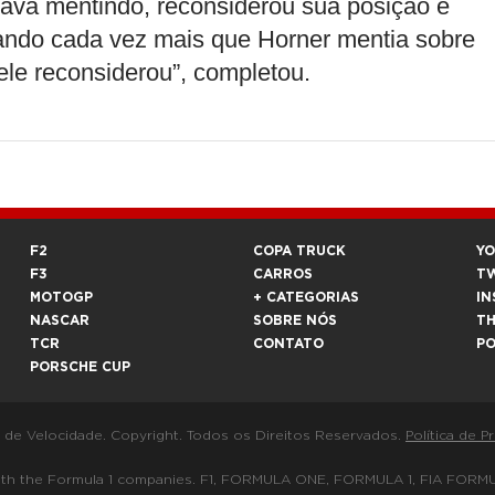
tava mentindo, reconsiderou sua posição e
ando cada vez mais que Horner mentia sobre
le reconsiderou”, completou.
F2
COPA TRUCK
Y
F3
CARROS
T
MOTOGP
+ CATEGORIAS
IN
NASCAR
SOBRE NÓS
T
TCR
CONTATO
P
PORSCHE CUP
a de Velocidade. Copyright. Todos os Direitos Reservados.
Política de P
 way with the Formula 1 companies. F1, FORMULA ONE, FORMULA 1, FIA 