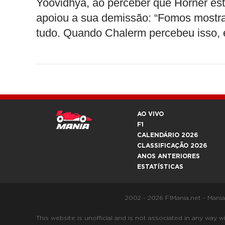
Yoovidhya, ao perceber que Horner es
apoiou a sua demissão: “Fomos mostr
tudo. Quando Chalerm percebeu isso, e
AO VIVO
F1
CALENDÁRIO 2026
CLASSIFICAÇÃO 2026
ANOS ANTERIORES
ESTATÍSTICAS
2002 - 2026 F1Mania.net - Mani
This website is unofficial and is not associated in any