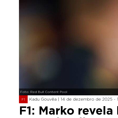
Foto: Red Bull Content Pool
Kadu Gouvêa |
14 de dezembro de 2025 - 1
F1
F1: Marko revela 