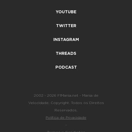
YOUTUBE
TWITTER
INSTAGRAM
THREADS
PODCAST
2002 - 2026 F1Mania.net - Mania de
Velocidade. Copyright. Todos os Direitos
Reservados.
Política de Privacidade
-