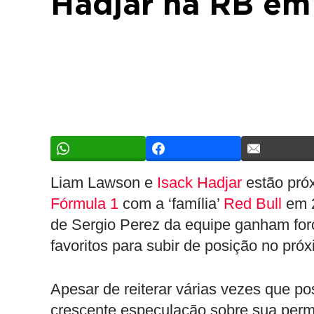
Hadjar na RB em
Liam Lawson e
Isack Hadjar
estão pró
Fórmula 1
com a ‘família’
Red Bull
em 2
de Sergio Perez da equipe ganham forç
favoritos para subir de posição no pró
Apesar de reiterar várias vezes que po
crescente especulação sobre sua per