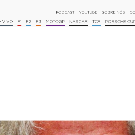
PODCAST
YOUTUBE
SOBRE NÓS
CO
 VIVO
F1
F2
F3
MOTOGP
NASCAR
TCR
PORSCHE CU