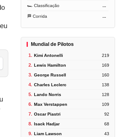
🏎️ Classificação
...
do
🏁 Corrida
...
seu
Mundial de Pilotos
1.
Kimi Antonelli
219
2.
Lewis Hamilton
169
3.
George Russell
160
4.
Charles Leclerc
138
m
5.
Lando Norris
128
u
6.
Max Verstappen
109
o
7.
Oscar Piastri
92
8.
Isack Hadjar
68
9.
Liam Lawson
43