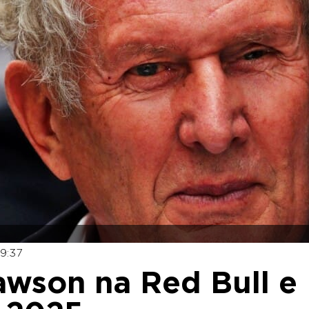
9:37
awson na Red Bull e